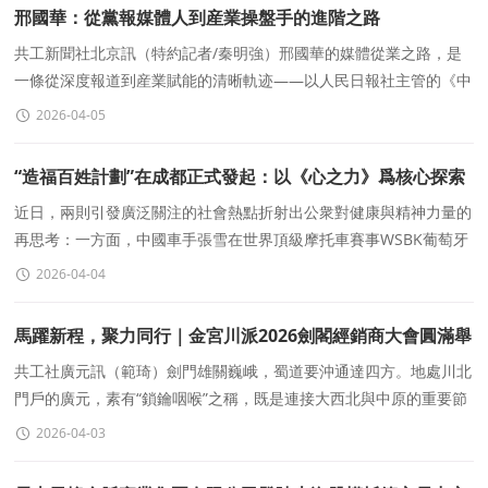
邢國華：從黨報媒體人到産業操盤手的進階之路
共工新聞社北京訊（特約記者/秦明強）邢國華的媒體從業之路，是
一條從深度報道到産業賦能的清晰軌迹——以人民日報社主管的《中
國城市報》爲核心陣地，深耕城市治理、産
2026-04-05
“造福百姓計劃”在成都正式發起：以《心之力》爲核心探索
民間智慧賦能民生路徑
近日，兩則引發廣泛關注的社會熱點折射出公衆對健康與精神力量的
再思考：一方面，中國車手張雪在世界頂級摩托車賽事WSBK葡萄牙
站中連奪雙冠
2026-04-04
馬躍新程，聚力同行｜金宮川派2026劍閣經銷商大會圓滿舉
辦
共工社廣元訊（範琦）劍門雄關巍峨，蜀道要沖通達四方。地處川北
門戶的廣元，素有“鎖鑰咽喉”之稱，既是連接大西北與中原的重要節
點城市，也是區域商貿流通的重要樞紐。3月2
2026-04-03