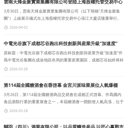
雲南天烽金脈實業集團有限公司登陸上海股權托管交易中心
成功舉行上線展示儀式
3月30日，雲南天烽金脈實業集團有限公司（以下簡稱“天烽金脈集
團”）上線展示儀式在上海股權托管交易中心張江大廈店隆重舉行。
2026-04-02
中電光谷旗下成都芯谷跑出科技創新與産業升級“加速度”
原标題：中電光谷旗下成都芯谷跑出科技創新與産業升級“加速度”作
爲中電光谷集團在成渝地區布局的重要産業園區，成都芯谷始終将科
技創新作爲推動産業升級的重要引擎
2026-03-28
第114屆全國糖酒會在蓉啓幕 金宮川派味業展位人氣爆棚
3月26日，第114屆全國糖酒商品交易會在成都正式啓幕。作爲國内
食品酒類行業的重要展會之一，本屆糖酒會一開館便人氣高漲，位于
西博城的展區客流如織，現場氣氛熱烈。&uarr;26日一大
2026-03-28
關羽（四川）酒業有限公司：以品質釀造産品 以匠心赢戰市