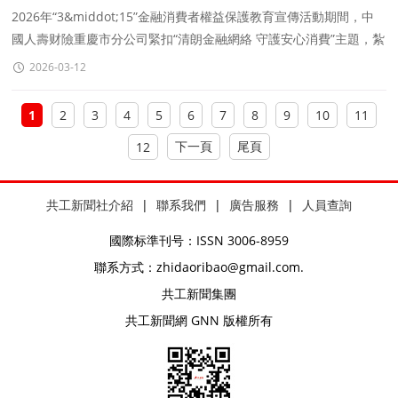
達一線 暖心慰問情系勞動者
2026年“3&middot;15”金融消費者權益保護教育宣傳活動期間，中
國人壽财險重慶市分公司緊扣“清朗金融網絡 守護安心消費”主題，紮
實開展消保宣傳工作。公
2026-03-12
1
2
3
4
5
6
7
8
9
10
11
下一頁
尾頁
12
共工新聞社介紹
|
聯系我們
|
廣告服務
|
人員查詢
國際标準刊号：ISSN 3006-8959
聯系方式：zhidaoribao@gmail.com.
共工新聞集團
共工新聞網 GNN 版權所有