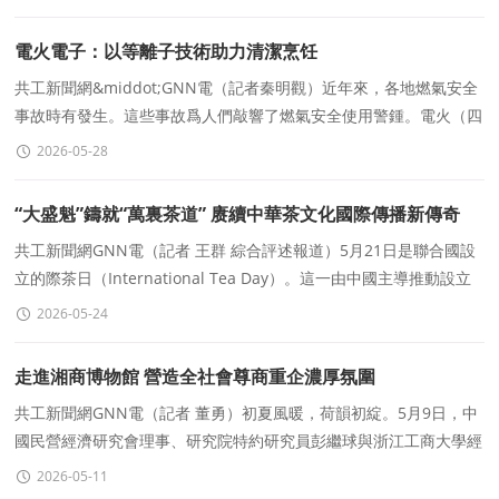
電火電子：以等離子技術助力清潔烹饪
共工新聞網&middot;GNN電（記者秦明觀）近年來，各地燃氣安全
事故時有發生。這些事故爲人們敲響了燃氣安全使用警鍾。電火（四
川）電子科技有限公司推出系列電火竈，緻力于消除燃氣安全
2026-05-28
“大盛魁”鑄就“萬裏茶道” 赓續中華茶文化國際傳播新傳奇
共工新聞網GNN電（記者 王群 綜合評述報道）5月21日是聯合國設
立的際茶日（International Tea Day）。這一由中國主導推動設立
的國際性節日，不僅彰顯了中國
2026-05-24
走進湘商博物館 營造全社會尊商重企濃厚氛圍
共工新聞網GNN電（記者 董勇）初夏風暖，荷韻初綻。5月9日，中
國民營經濟研究會理事、研究院特約研究員彭繼球與浙江工商大學經
濟學教授、浙商研究院研究員王國安一行，專程赴
2026-05-11