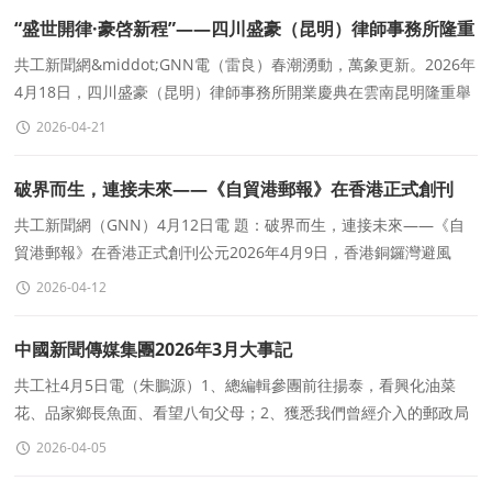
“盛世開律·豪啓新程”——四川盛豪（昆明）律師事務所隆重
開業
共工新聞網&middot;GNN電（雷良）春潮湧動，萬象更新。2026年
4月18日，四川盛豪（昆明）律師事務所開業慶典在雲南昆明隆重舉
行。四川盛豪律師事務所總部及各分所代表齊聚一堂，與昆明分所
2026-04-21
破界而生，連接未來——《自貿港郵報》在香港正式創刊
共工新聞網（GNN）4月12日電 題：破界而生，連接未來——《自
貿港郵報》在香港正式創刊公元2026年4月9日，香港銅鑼灣避風
塘，亞馬遜号遊艇上。維多利亞港的海風，依舊帶着鹹濕
2026-04-12
中國新聞傳媒集團2026年3月大事記
共工社4月5日電（朱鵬源）1、總編輯參團前往揚泰，看興化油菜
花、品家鄉長魚面、看望八旬父母；2、獲悉我們曾經介入的郵政局
職工上訪維權事件，獲得良好結果；3、總編輯獲得今日頭條授
2026-04-05