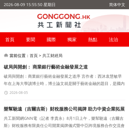
2026-08-09 15:55:51 星期日
简体中文
首頁
要聞
國際
獨家
熱點
法治
當前位置：
首頁
>
共工财經局
破局與開創： 商業銀行藝術金融發展之道
破局與開創：商業銀行藝術金融發展之道序 言作者：西沐袁慧敏早
年在上海大學讀博士時，博士論文就是關于藝術金融的題目，是國内
較早系統研究藝術金融的博士。畢業後，又在中國藝術産
2026-08-05
樂幫馳遠（吉爾吉斯）财稅服務公司揭牌 助力中資企業拓展
中亞市場
共工新聞網GNN電（記者 李貴永）8月1日上午，樂幫馳遠（吉爾吉
斯）财稅服務有限責任公司開業揭牌儀式暨中亞跨境服務合作交流會