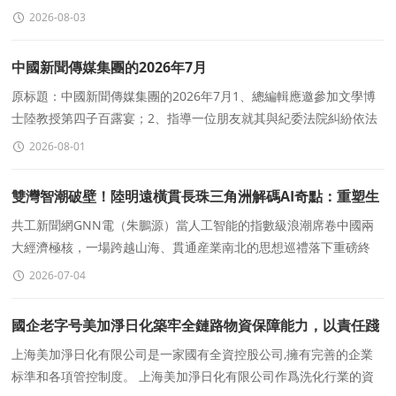
在吉爾吉斯斯坦首都比什凱克索菲亞酒店隆重舉行
2026-08-03
中國新聞傳媒集團的2026年7月
原标題：中國新聞傳媒集團的2026年7月1、總編輯應邀參加文學博
士陸教授第四子百露宴；2、指導一位朋友就其與紀委法院糾紛依法
維權取得成效；3、就中國社科院博士反映問題緻函市長
2026-08-01
雙灣智潮破壁！陸明遠橫貫長珠三角洲解碼AI奇點：重塑生
存秩序，掘金指數級新财富
共工新聞網GNN電（朱鵬源）當人工智能的指數級浪潮席卷中國兩
大經濟極核，一場跨越山海、貫通産業南北的思想巡禮落下重磅終
章。7月2日，中國傳媒大學教授、長江商學院客座
2026-07-04
國企老字号美加淨日化築牢全鏈路物資保障能力，以責任踐
行保供使命
上海美加淨日化有限公司是一家國有全資控股公司,擁有完善的企業
标準和各項管控制度。 上海美加淨日化有限公司作爲洗化行業的資