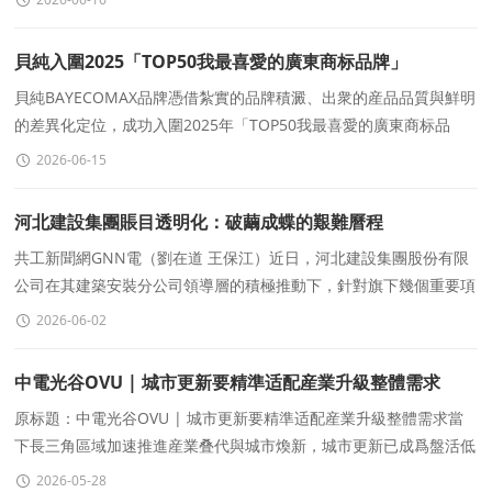
貝純入圍2025「TOP50我最喜愛的廣東商标品牌」
貝純BAYECOMAX品牌憑借紮實的品牌積澱、出衆的産品品質與鮮明
的差異化定位，成功入圍2025年「TOP50我最喜愛的廣東商标品
牌」榜單，也是本次榜單裏唯一入選的家庭清潔洗滌品牌。
2026-06-15
河北建設集團賬目透明化：破繭成蝶的艱難曆程
共工新聞網GNN電（劉在道 王保江）近日，河北建設集團股份有限
公司在其建築安裝分公司領導層的積極推動下，針對旗下幾個重要項
目的賬目問題，展現出了前所未有的透明度和決心
2026-06-02
中電光谷OVU | 城市更新要精準适配産業升級整體需求
原标題：中電光谷OVU | 城市更新要精準适配産業升級整體需求當
下長三角區域加速推進産業叠代與城市煥新，城市更新已成爲盤活低
效空間、賦能産業升級、培育發展新動能的關鍵路徑
2026-05-28