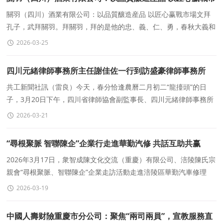
場
關羽（四川）酒業有限公司：以品質釀造産品 以匠心赢戰市場文拜
孔子，武拜關羽。拜關羽，拜的是他的忠、義、仁、勇，春秋大義和
義薄雲天。關公文化名揚天下，關公精神流傳千古！在中華民
2026-03-25
四川元緒律師事務所主任謝佳佐一行到訪盛豪律師事務所
共工新聞社訊（雷良）今天，春分恰逢農曆二月初二“龍擡頭”的日
子，3月20日下午，四川省律師協會副監事長、四川元緒律師事務所
管委會主席、首席合夥人、主任謝佳佐，攜高級
2026-03-21
“尋根聚脈 智聯陳企”企業行走進華勤汽修 共話互助共赢
2026年3月17日，衆智成陳文化交流（重慶）有限公司、涪陵陳氏宗
親會“尋根聚脈、智聯陳企”企業走訪活動走進涪陵區華勤汽車修理
廠。宗親代表陳永強、陳瓊、陳念等一行，
2026-03-19
中國人壽财險重慶市分公司：聚焦“兩司兩員”，宣教服務直