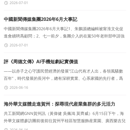
深企業。擁有完整的采購、生産、運輸、售後服
2026-07-01
中國新聞傳媒集團2026年6月大事記
中國新聞傳媒集團2026年6月大事記1、朱鵬源總編輯被甯淮文化促
進會續聘爲顧問；2、七一前夕，集團介入的在黨50年老幹部申請強
制執行案獲款15000元；3、集團報道的青年作家
2026-07-01
評《周德文傳》AI手機短劇紀實價值
——以赤子之心守護民營經濟的發展“江山代有才人出，各領風騷數
百年”，時代發展的長河中，總有深耕實業、心系家國的先行者，爲
行業發展奔走呐喊。AI手機短劇
2026-06-16
海外華文媒體走進賀州：探尋現代産業集群的多元活力
共工新聞網GNN賀州訊（黃偉健 吳佩鴻 莫齊威）6月15日下午，海
外華文媒體參訪團前後前往賀州平桂區智慧服飾産業園、廣西樂吉兒
玩具有限公司、金珠寶産業園、廣西東融石材
2026-06-16