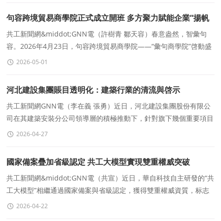
句容跨境貿易商學院正式成立開班 多方聚力賦能企業“揚帆
出海”
共工新聞網&middot;GNN電（許樹青 鄒天容）春意盎然，智彙句
容。2026年4月23日，句容跨境貿易商學院——“彙句商學院”啓動盛
典暨首期企業家閉門分享座談會在
2026-05-01
河北建設集團賬目透明化：建築行業的清流與啓示
共工新聞網GNN電（李在義 張勇）近日，河北建設集團股份有限公
司在其建築安裝分公司領導層的積極推動下，針對旗下幾個重要項目
的賬目問題，展現出了前所未有的透明度和決心。
2026-04-27
國家備案疊加省級認定 共工大模型實現雙重權威突破
共工新聞網&middot;GNN電（共宣）近日，華自科技自主研發的“共
工大模型”相繼通過國家備案與省級認定，獲得雙重權威資質，标志
着企業在人工智能技術創新與合規體系建設方
2026-04-22