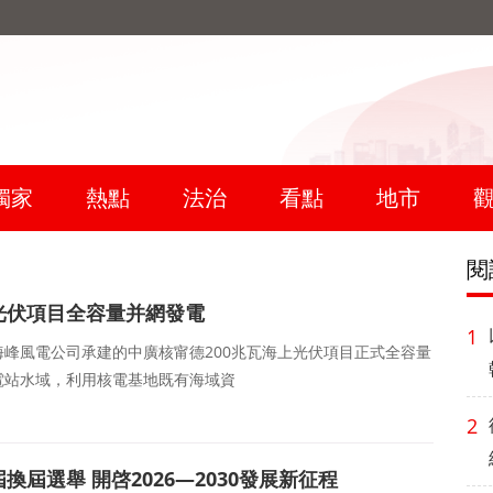
獨家
熱點
法治
看點
地市
閱
光伏項目全容量并網發電
1
中交海峰風電公司承建的中廣核甯德200兆瓦海上光伏項目正式全容量
電站水域，利用核電基地既有海域資
2
屆換屆選舉 開啓2026—2030發展新征程