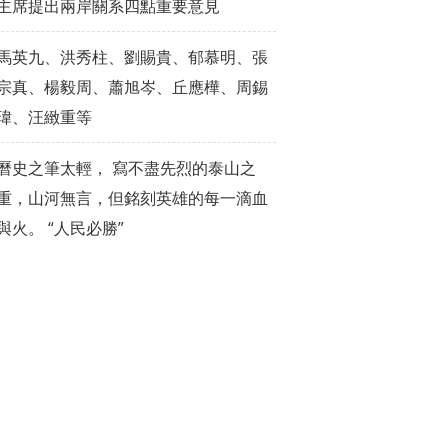
主席提出兩岸關系四點重要意見
馬英九、洪秀柱、劉賜貴、郁慕明、張
宗真、楊毅周、蕭旭岑、丘應樺、周錫
瑋、汪緻重等
曆史之筆太輕， 寫不盡先烈的泰山之
重，山河無言，但銘刻英雄的每一滴血
與火。 “人民必勝”