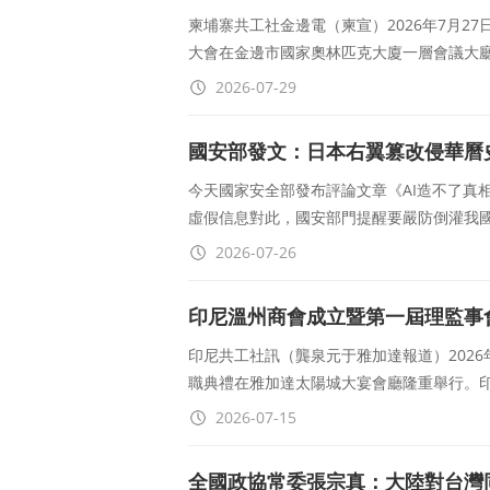
柬埔寨共工社金邊電（柬宣）2026年7月27
大會在金邊市國家奧林匹克大廈一層會議大
2026-07-29
國安部發文：日本右翼篡改侵華曆
今天國家安全部發布評論文章《AI造不了真
虛假信息對此，國安部門提醒要嚴防倒灌我
2026-07-26
印尼溫州商會成立暨第一屆理監事
印尼共工社訊（龔泉元于雅加達報道）202
職典禮在雅加達太陽城大宴會廳隆重舉行。
2026-07-15
全國政協常委張宗真：大陸對台灣