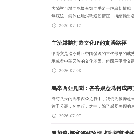
大陸對台灣同胞懷有如同手足一般真切情感
無底線、無休止地消耗這份情誼，持續抛出各
2026-07-12
主流媒體打造文化IP的實踐路徑
甲骨文是迄今爲止中國發現的年代最早的成熟
承載着中華民族的文化基因。但因爲甲骨文
2026-07-08
馬來西亞見聞：峇峇娘惹爲何成跨
曆時八天的馬來西亞之行中，我們先後奔赴
數千公裏，匆匆行走之中，除了感受美麗的
2026-07-07
雅加達•鄭和海絲論壇成功舉辦賦