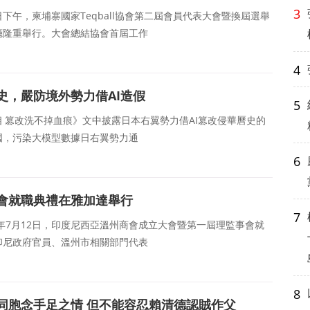
3
日下午，柬埔寨國家Teqball協會第二屆會員代表大會暨換屆選舉
廳隆重舉行。大會總結協會首屆工作
4
史，嚴防境外勢力借AI造假
5
相 篡改洗不掉血痕》文中披露日本右翼勢力借AI篡改侵華曆史的
國，污染大模型數據日右翼勢力通
6
會就職典禮在雅加達舉行
7
6年7月12日，印度尼西亞溫州商會成立大會暨第一屆理監事會就
印尼政府官員、溫州市相關部門代表
8
同胞念手足之情 但不能容忍賴清德認賊作父