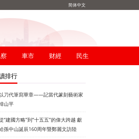
简体中文
觀察
車市
财經
民生
讀排行
以刀代筆寫華章——記當代篆刻藝術家
韓山平
從“建國方略”到“十五五”的偉大跨越 獻
給孫中山誕辰160周年暨鄭麗文訪陸