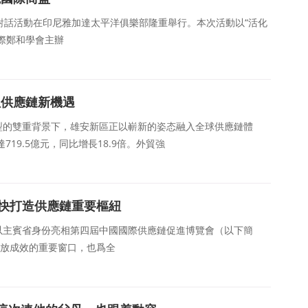
别對話活動在印尼雅加達太平洋俱樂部隆重舉行。本次活動以“活化
際鄭和學會主辦
抓供應鏈新機遇
型的雙重背景下，雄安新區正以嶄新的姿态融入全球供應鏈體
719.5億元，同比增長18.9倍。外貿強
加快打造供應鏈重要樞紐
以主賓省身份亮相第四屆中國國際供應鏈促進博覽會（以下簡
開放成效的重要窗口，也爲全