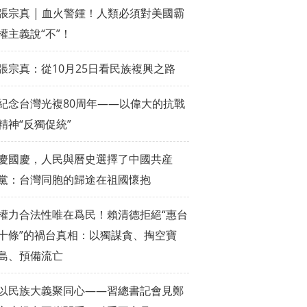
張宗真 | 血火警鍾！人類必須對美國霸
權主義說“不”！
張宗真：從10月25日看民族複興之路
紀念台灣光複80周年——以偉大的抗戰
精神“反獨促統”
慶國慶，人民與曆史選擇了中國共産
黨：台灣同胞的歸途在祖國懷抱
權力合法性唯在爲民！賴清德拒絕“惠台
十條”的禍台真相：以獨謀貪、掏空寶
島、預備流亡
以民族大義聚同心——習總書記會見鄭