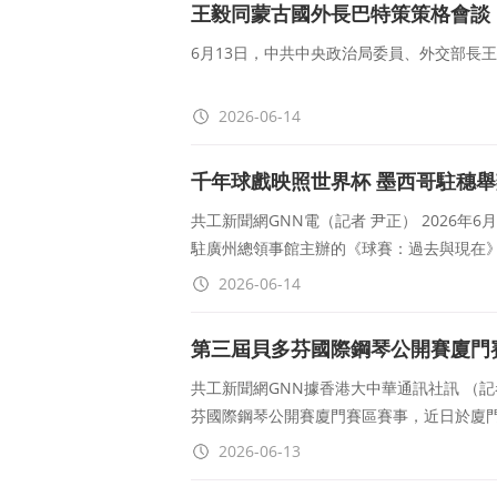
王毅同蒙古國外長巴特策策格會談
6月13日，中共中央政治局委員、外交部長
2026-06-14
千年球戲映照世界杯 墨西哥駐穗
共工新聞網GNN電（記者 尹正） 2026年
駐廣州總領事館主辦的《球賽：過去與現在
2026-06-14
第三屆貝多芬國際鋼琴公開賽廈門
共工新聞網GNN據香港大中華通訊社訊 （
芬國際鋼琴公開賽廈門賽區賽事，近日於廈
2026-06-13