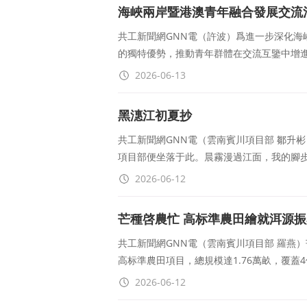
海峽兩岸暨港澳青年融合發展交流
共工新聞網GNN電（許波）爲進一步深化海
的獨特優勢，推動青年群體在交流互鑒中增
2026-06-13
黑潓江初夏抄
共工新聞網GNN電（雲南賓川項目部 鄒升
項目部便坐落于此。晨霧漫過江面，我的腳
2026-06-12
芒種啓農忙 高标準農田繪就洱源
共工新聞網GNN電（雲南賓川項目部 羅燕
高标準農田項目，總規模達1.76萬畝，覆蓋
2026-06-12