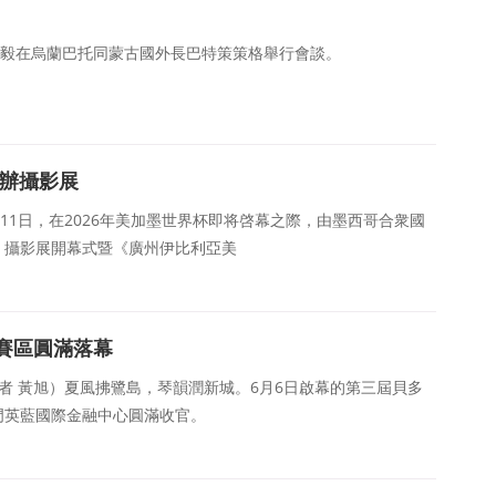
王毅在烏蘭巴托同蒙古國外長巴特策策格舉行會談。
舉辦攝影展
6月11日，在2026年美加墨世界杯即将啓幕之際，由墨西哥合衆國
》攝影展開幕式暨《廣州伊比利亞美
賽區圓滿落幕
記者 黃旭）夏風拂鷺島，琴韻潤新城。6月6日啟幕的第三屆貝多
門英藍國際金融中心圓滿收官。