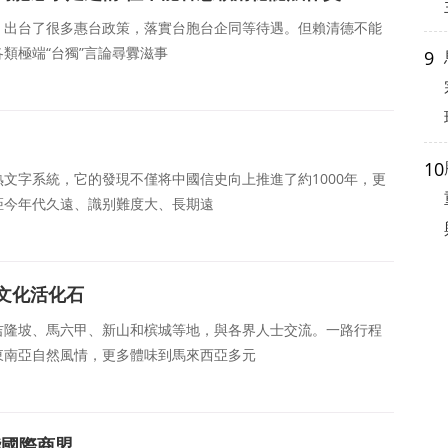
，出台了很多惠台政策，落實台胞台企同等待遇。但賴清德不能
類極端“台獨”言論尋釁滋事
9
10
文字系統，它的發現不僅将中國信史向上推進了約1000年，更
距今年代久遠、識别難度大、長期遠
文化活化石
吉隆坡、馬六甲、新山和槟城等地，與各界人士交流。一路行程
東南亞自然風情，更多體味到馬來西亞多元
能國際商盟