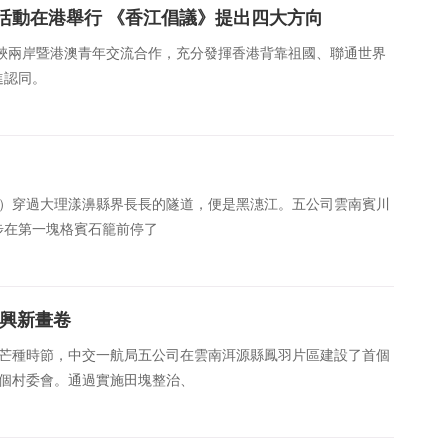
活動在港舉行 《香江倡議》提出四大方向
峽兩岸暨港澳青年交流合作，充分發揮香港背靠祖國、聯通世界
進認同。
彬）穿過大理漾濞縣界長長的隧道，便是黑潓江。五公司雲南賓川
步在第一塊格賓石籠前停了
振興新畫卷
）芒種時節，中交一航局五公司在雲南洱源縣鳳羽片區建設了首個
4個村委會。通過實施田塊整治、