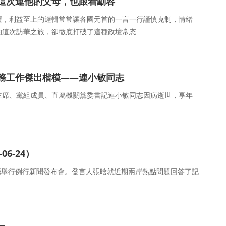
這次連他的父母，也跟着動容
壇，利益至上的邏輯常常讓各國元首的一言一行謹慎克制，情緒
的這次訪華之旅，卻徹底打破了這種政壇常态
務工作傑出楷模——連小敏同志
主席、黨組成員、直屬機關黨委書記連小敏同志因病逝世，享年
6-24）
布廳舉行例行新聞發布會。發言人張晗就近期兩岸熱點問題回答了記