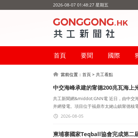
2026-08-07 01:48:28 星期五
首頁
要聞
國際
當前位置：
首頁
>
共工看點
中交海峰承建的甯德200兆瓦海上
共工新聞網&middot;GNN電 近日，由
并網發電。項目位于福鼎市太姥山鎮甯德核
2026-08-05
柬埔寨國家Teqball協會完成第二