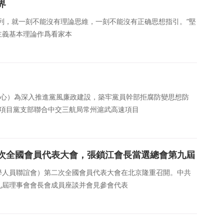
界
列，就一刻不能沒有理論思維，一刻不能沒有正确思想指引。”堅
主義基本理論作爲看家本
：張露心）為深入推進黨風廉政建設，築牢黨員幹部拒腐防變思想防
新區項目黨支部聯合中交三航局常州滬武高速項目
次全國會員代表大會，張鎖江會長當選總會第九屆
國留學人員聯誼會）第二次全國會員代表大會在北京隆重召開。中共
九屆理事會會長會成員座談并會見參會代表