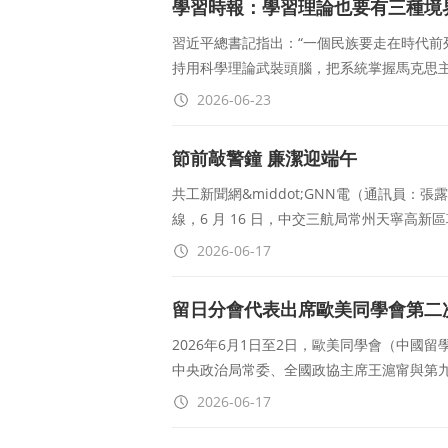
學習時報：學習理論也要有三種境
習近平總書記指出：“一個民族要走在時代前
持用科學理論武裝頭腦，把系統掌握馬克思
2026-06-23
節前敲警鐘 廉潔迎端午
共工新聞網&middot;GNN電（通訊員
線，6 月 16 日，中交三航局常州天寧高
2026-06-17
留日分會代表出席歐美同學會第二
理事會副會長
2026年6月1日至2日，歐美同學會（中
中央政治局常委、全國政協主席王滬甯與第
2026-06-17