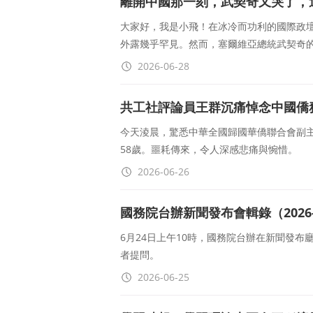
離開中國那一刻，武契奇又哭了，
大家好，我是小飛！在冰冷而功利的國際政
外露幾乎罕見。然而，塞爾維亞總統武契奇
2026-06-28
共工社評論員王群沉痛悼念中國僑
今天淩晨，驚悉中華全國歸國華僑聯合會副
58歲。噩耗傳來，令人深感悲痛與惋惜。
2026-06-26
國務院台辦新聞發布會輯錄（2026-0
6月24日上午10時，國務院台辦在新聞發
者提問。
2026-06-25