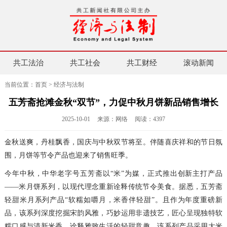
共工法治
共工社会
共工财经
滚动新闻
当前位置：
首页
>
经济与法制
五芳斋抢滩金秋“双节”，力促中秋月饼新品销售增长
2025-10-01
来源：网络
阅读：
4397
金秋送爽，丹桂飘香，国庆与中秋双节将至。伴随喜庆祥和的节日氛
围，月饼等节令产品也迎来了销售旺季。
今年中秋，中华老字号五芳斋以“米”为媒，正式推出创新主打产品
——米月饼系列，以现代理念重新诠释传统节令美食。据悉，五芳斋
轻甜米月系列产品“软糯如嚼月，米香伴轻甜”。且作为年度重磅新
品，该系列深度挖掘宋韵风雅，巧妙运用非遗技艺，匠心呈现独特软
糯口感与清新米香，诠释雅致生活的轻甜意趣。该系列产品采用大米