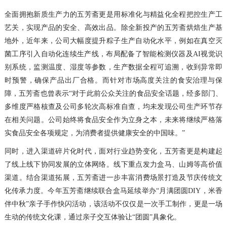
全面拥抱新质生产力的五芳斋更是用标准化与精益化全程把控生产工
艺关，实现产品的安全、高效出品。除全新投产的五芳斋烘焙生产基
地外，近年来，公司大幅度提升粽子生产自动化水平，例如在真空灭
菌工序引入自动化连续生产线，布局配备了智能检测仪器及AI视觉识
别系统，监测温度、湿度等参数，生产数据全程可追溯，收到异常即
时预警，确保产品出厂合格。而针对市场高度关注的食安治理与保
障，五芳斋也曾表示“对于此前公众关注的食品安全话题，经多部门、
多维度严格核查及公司多轮次高标准自查，均未发现公司生产环节存
在相关问题。公司始终将食品安全作为立身之本，未来将继续严格落
实食品安全各项规定，为消费者提供健康安全的中国味。”
同时，进入渠道碎片化时代，面对行业趋势变化，五芳斋更是构建起
了线上线下协同发展的立体网络。线下重点发力盒马、山姆等高价值
渠道。结合渠道拓展，五芳斋进一步丰富消费场景打造及节庆传统文
化传承力度。今年五芳斋继续联合盒马延续举办“月满团圆DIY，米香
伴中秋”亲子手作快闪活动，该活动不仅仅是一次手工制作，更是一场
生动的传统文化课，通过亲子交互体验让“团圆”具象化。