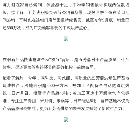
冻月饼在家自己烤制，体验感十足，中秋季销售预计实现两位数增
长。据了解，五芳斋积极突破节令消费场景，现烤月饼不仅在节日期
间热销，平时也在连锁门店等渠道持续售卖。截至今年9月底，销量已
超500万枚，成为广受顾客喜爱的中式烘焙点心。
在创新产品快速抢滩金秋“双节”背后，是五芳斋对于产品质量、生产
效率、渠道覆盖等多维环节的高效把控与前瞻布局。
记者了解到，今年，高科技、高效能、高质量的五芳斋烘焙生产基地
建成投产，占地面积超8000平方米，热加工区配备全自动隧道烘烤
线，日产月饼、桃酥等产品超40吨；冷加工区达十万级空气净化标
准，专注生产青团、米月饼、米糕等，日产能达8吨，自产基地不仅为
产品品质保驾护航，更为五芳斋烘焙的未来发展赋能了新质生产力。