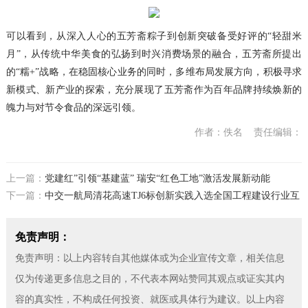
可以看到，从深入人心的五芳斋粽子到创新突破备受好评的“轻甜米
月”，从传统中华美食的弘扬到时兴消费场景的融合，五芳斋所提出
的“糯+”战略，在稳固核心业务的同时，多维布局发展方向，积极寻求
新模式、新产业的探索，充分展现了五芳斋作为百年品牌持续焕新的
魄力与对节令食品的深远引领。
作者：佚名
责任编辑：
上一篇：
党建红”引领“基建蓝” 瑞安“红色工地”激活发展新动能
下一篇：
中交一航局清花高速TJ6标创新实践入选全国工程建设行业互
联网发展典型案例
免责声明：
免责声明：以上内容转自其他媒体或为企业宣传文章，相关信息
仅为传递更多信息之目的，不代表本网站赞同其观点或证实其内
容的真实性，不构成任何投资、就医或具体行为建议。以上内容