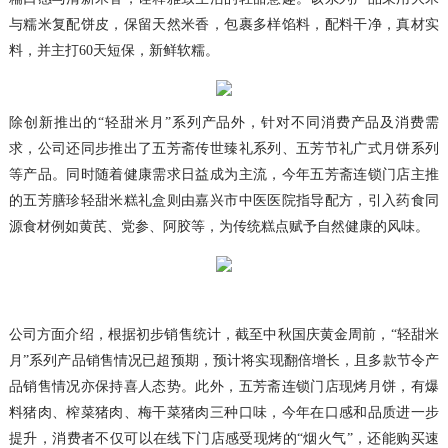
与糯米复配饼皮，保留天然米香，包裹多样馅料，配料干净，真材实
料，并主打60天短保，新鲜软糯。
除创新推出的“轻甜米月”系列产品外，针对不同消费产品及消费需
求，公司还同步推出了五芳斋传世臻礼系列、五芳节礼广式月饼系列
等产品。同时随着健康需求日益成为主流，今年五芳斋连锁门店主推
的五芳膳珍轻甜米糕礼盒则由嘉兴市中医医院指导配方，引入药食同
源食材例如黄芪、党参、阿胶等，为传统糕点赋予自然健康的风味。
公司方面介绍，根据初步销售统计，截至中秋国庆黄金周前，“轻甜米
月”系列产品销售情况已超预期，预计将实现翻倍增长，且多款节令产
品销售情况亦保持喜人态势。此外，五芳斋连锁门店现烤月饼，有爆
料猪肉、榨菜猪肉、梅干菜猪肉三种口味，今年在口感和品质进一步
提升，消费者不仅可以在线下门店感受现烤的“烟火气”，还能购买速